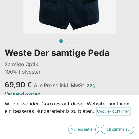
Weste Der samtige Peda
Samtige Optik
100% Polyester
69,90
€
Alle Preise inkl. MwSt.
zzgl.
Versandkosten
Wir verwenden Cookies auf dieser Website, um Ihnen
ein besseres Nutzererlebnis zu bieten.
Cookie-Richtlinien
GRÖSSE
Nur essentielle
Ich stimme zu