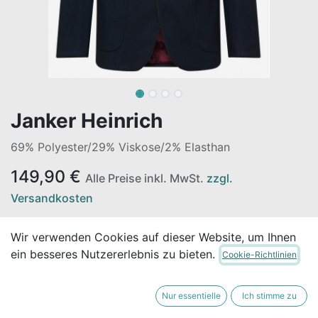
Janker Heinrich
69% Polyester/29% Viskose/2% Elasthan
149,90
€
Alle Preise inkl. MwSt.
zzgl.
Versandkosten
Wir verwenden Cookies auf dieser Website, um Ihnen
Nicht vorrätig
ein besseres Nutzererlebnis zu bieten.
Cookie-Richtlinien
Erhalten Sie eine Benachrichtigung, wenn wieder
vorrätig
Nur essentielle
Ich stimme zu
Für später speichern